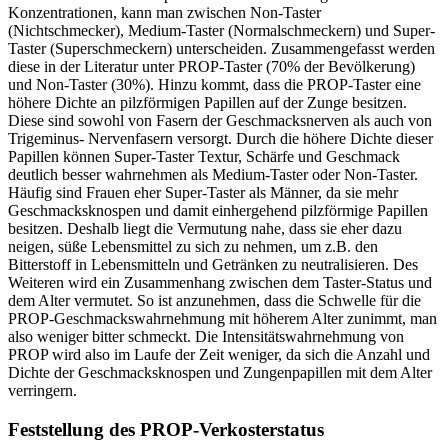
Konzentrationen, kann man zwischen Non-Taster
(Nichtschmecker), Medium-Taster (Normalschmeckern) und Super-
Taster (Superschmeckern) unterscheiden. Zusammengefasst werden
diese in der Literatur unter PROP-Taster (70% der Bevölkerung)
und Non-Taster (30%). Hinzu kommt, dass die PROP-Taster eine
höhere Dichte an pilzförmigen Papillen auf der Zunge besitzen.
Diese sind sowohl von Fasern der Geschmacksnerven als auch von
Trigeminus- Nervenfasern versorgt. Durch die höhere Dichte dieser
Papillen können Super-Taster Textur, Schärfe und Geschmack
deutlich besser wahrnehmen als Medium-Taster oder Non-Taster.
Häufig sind Frauen eher Super-Taster als Männer, da sie mehr
Geschmacksknospen und damit einhergehend pilzförmige Papillen
besitzen. Deshalb liegt die Vermutung nahe, dass sie eher dazu
neigen, süße Lebensmittel zu sich zu nehmen, um z.B. den
Bitterstoff in Lebensmitteln und Getränken zu neutralisieren. Des
Weiteren wird ein Zusammenhang zwischen dem Taster-Status und
dem Alter vermutet. So ist anzunehmen, dass die Schwelle für die
PROP-Geschmackswahrnehmung mit höherem Alter zunimmt, man
also weniger bitter schmeckt. Die Intensitätswahrnehmung von
PROP wird also im Laufe der Zeit weniger, da sich die Anzahl und
Dichte der Geschmacksknospen und Zungenpapillen mit dem Alter
verringern.
Feststellung des PROP-Verkosterstatus