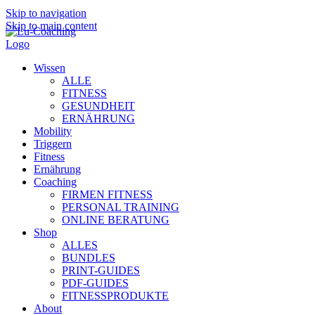
Skip to navigation
Skip to main content
Wissen
ALLE
FITNESS
GESUNDHEIT
ERNÄHRUNG
Mobility
Triggern
Fitness
Ernährung
Coaching
FIRMEN FITNESS
PERSONAL TRAINING
ONLINE BERATUNG
Shop
ALLES
BUNDLES
PRINT-GUIDES
PDF-GUIDES
FITNESSPRODUKTE
About