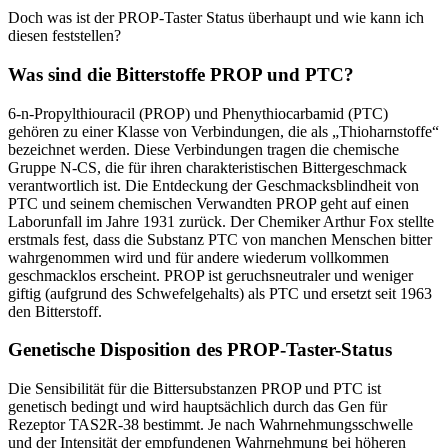
Doch was ist der PROP-Taster Status überhaupt und wie kann ich
diesen feststellen?
Was sind die Bitterstoffe PROP und PTC?
6-n-Propylthiouracil (PROP) und Phenythiocarbamid (PTC)
gehören zu einer Klasse von Verbindungen, die als „Thioharnstoffe“
bezeichnet werden. Diese Verbindungen tragen die chemische
Gruppe N-CS, die für ihren charakteristischen Bittergeschmack
verantwortlich ist. Die Entdeckung der Geschmacksblindheit von
PTC und seinem chemischen Verwandten PROP geht auf einen
Laborunfall im Jahre 1931 zurück. Der Chemiker Arthur Fox stellte
erstmals fest, dass die Substanz PTC von manchen Menschen bitter
wahrgenommen wird und für andere wiederum vollkommen
geschmacklos erscheint. PROP ist geruchsneutraler und weniger
giftig (aufgrund des Schwefelgehalts) als PTC und ersetzt seit 1963
den Bitterstoff.
Genetische Disposition des PROP-Taster-Status
Die Sensibilität für die Bittersubstanzen PROP und PTC ist
genetisch bedingt und wird hauptsächlich durch das Gen für
Rezeptor TAS2R-38 bestimmt. Je nach Wahrnehmungsschwelle
und der Intensität der empfundenen Wahrnehmung bei höheren