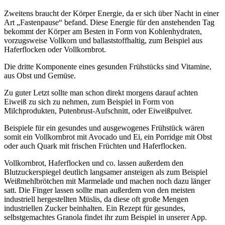
Zweitens braucht der Körper Energie, da er sich über Nacht in einer
Art „Fastenpause“ befand. Diese Energie für den anstehenden Tag
bekommt der Körper am Besten in Form von Kohlenhydraten,
vorzugsweise Vollkorn und ballaststoffhaltig, zum Beispiel aus
Haferflocken oder Vollkornbrot.
Die dritte Komponente eines gesunden Frühstücks sind Vitamine,
aus Obst und Gemüse.
Zu guter Letzt sollte man schon direkt morgens darauf achten
Eiweiß zu sich zu nehmen, zum Beispiel in Form von
Milchprodukten, Putenbrust-Aufschnitt, oder Eiweißpulver.
Beispiele für ein gesundes und ausgewogenes Frühstück wären
somit ein Vollkornbrot mit Avocado und Ei, ein Porridge mit Obst
oder auch Quark mit frischen Früchten und Haferflocken.
Vollkornbrot, Haferflocken und co. lassen außerdem den
Blutzuckerspiegel deutlich langsamer ansteigen als zum Beispiel
Weißmehlbrötchen mit Marmelade und machen noch dazu länger
satt. Die Finger lassen sollte man außerdem von den meisten
industriell hergestellten Müslis, da diese oft große Mengen
industriellen Zucker beinhalten. Ein Rezept für gesundes,
selbstgemachtes Granola findet ihr zum Beispiel in unserer App.