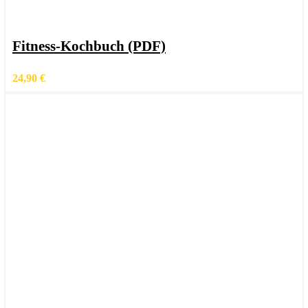
In den Warenkorb
Schnellansicht
Fitness-Kochbuch (PDF)
Zur Wunschliste hinzufügen
24,90
€