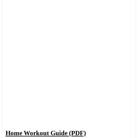
In den Warenkorb
Schnellansicht
Home Workout Guide (PDF)
Zur Wunschliste hinzufügen