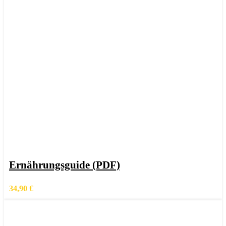
In den Warenkorb
Schnellansicht
Ernährungsguide (PDF)
Zur Wunschliste hinzufügen
34,90
€