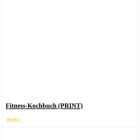
In den Warenkorb
Schnellansicht
Fitness-Kochbuch (PRINT)
Zur Wunschliste hinzufügen
29,90
€