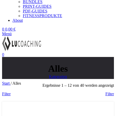
BUNDLES
PRINT-GUIDES
PDF-GUIDES
FITNESSPRODUKTE
About
0
0,00
€
Menü
0
Alles
Kategorien
Start
/
Alles
Ergebnisse 1 – 12 von 40 werden angezeigt
Filter
Filter
In den Warenkorb
Schnellansicht