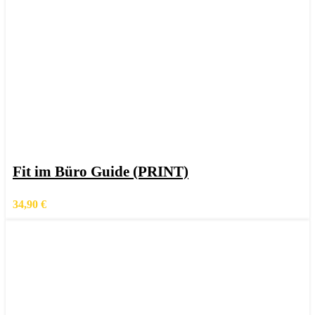
In den Warenkorb
Schnellansicht
Fit im Büro Guide (PRINT)
Zur Wunschliste hinzufügen
34,90
€