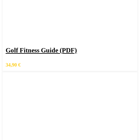
In den Warenkorb
Schnellansicht
Golf Fitness Guide (PDF)
Zur Wunschliste hinzufügen
34,90
€