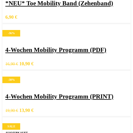
*NEU* Toe Mobility Band (Zehenband)
Zur Wunschliste hinzufügen
6,90
€
-36%
In den Warenkorb
Schnellansicht
4-Wochen Mobility Programm (PDF)
Zur Wunschliste hinzufügen
Ursprünglicher
Aktueller
10,90
€
16,90
€
Preis
Preis
war:
ist:
-30%
16,90 €
10,90 €.
In den Warenkorb
Schnellansicht
4-Wochen Mobility Programm (PRINT)
Zur Wunschliste hinzufügen
Ursprünglicher
Aktueller
13,90
€
19,90
€
Preis
Preis
war:
ist:
SALE
19,90 €
13,90 €.
AUSVERKAUFT